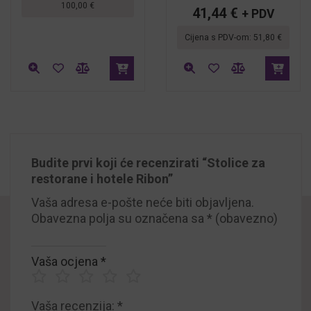
100,00
€
41,44
€
+ PDV
Cijena s PDV-om:
51,80
€
Budite prvi koji će recenzirati “Stolice za
restorane i hotele Ribon”
Vaša adresa e-pošte neće biti objavljena.
Obavezna polja su označena sa
* (obavezno)
Vaša ocjena
*
Vaša recenzija:
*