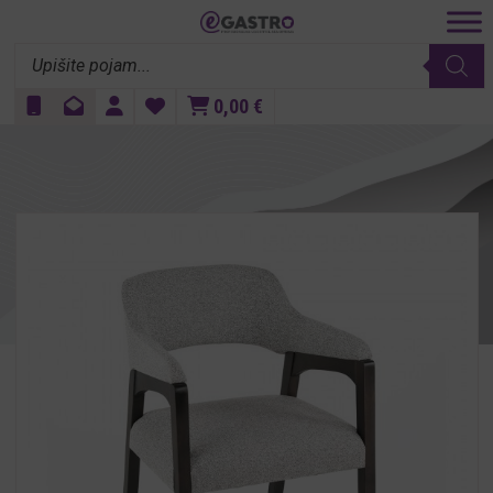
Products
search
0,00
€