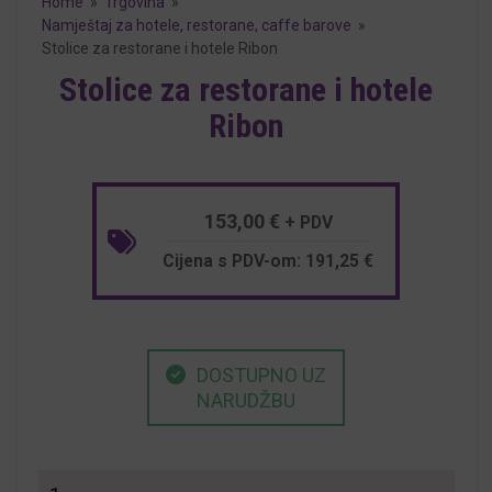
Home
»
Trgovina
»
Namještaj za hotele, restorane, caffe barove
»
Stolice za restorane i hotele Ribon
Stolice za restorane i hotele
Ribon
153,00
€
+ PDV
Cijena s PDV-om:
191,25
€
DOSTUPNO UZ
NARUDŽBU
Stolice