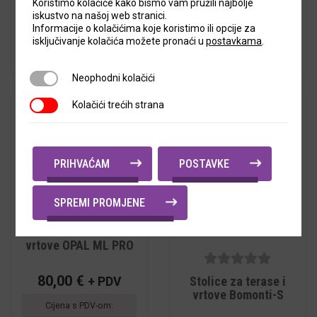
Cijena s PDV-om:
Koristimo kolačiće kako bismo vam pružili najbolje
Cijena s PDV-om:
48,90
€
iskustvo na našoj web stranici.
119,90
€
Informacije o kolačićima koje koristimo ili opcije za
isključivanje kolačića možete pronaći u
postavkama
.
Neophodni kolačići
Neophodni kolačići
Kolačići trećih strana
Kolačići trećih strana
PRIHVAĆAM
POSTAVKE
SPREMI PROMJENE
5
out of
Stolice za terase i
5
vrtove OPAL ML PRO
5
out of
80,00
€
Stolice za terase i
+ PDV
5
vrtove Bomonti-S
Cijena s PDV-om: