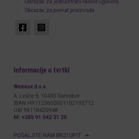
Obrazac za jednostrani raskid ugovora
Obrazac za povrat proizvoda
Informacije o tvrtki
Weninox
d.o.o.
A. Lešće 9, 10430 Samobor
IBAN HR1123600001102193712
OIB 96118420948
M:
+385 91 542 31 20
POŠALJITE NAM BRZI UPIT