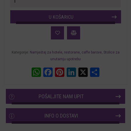
za
restorane
U KOŠARICU
i
hotele
Ribon
količina
Kategorije:
Namještaj za hotele, restorane, caffe barove
,
Stolice za
unutarnju upotrebu
WhatsApp
Facebook
Pinterest
LinkedIn
X
Share
POŠALJITE NAM UPIT
INFO O DOSTAVI