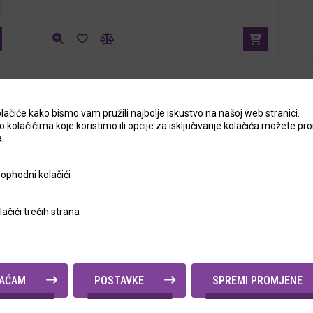
lačiće kako bismo vam pružili najbolje iskustvo na našoj web stranici.
o kolačićima koje koristimo ili opcije za isključivanje kolačića možete pro
a
.
 kolačići
ophodni kolačići
rećih strana
lačići trećih strana
VAĆAM
POSTAVKE
SPREMI PROMJENE