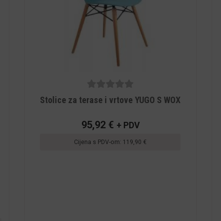
5
out of
Stolice za terase i vrtove YUGO S WOX
5
95,92
€
+ PDV
Cijena s PDV-om:
119,90
€