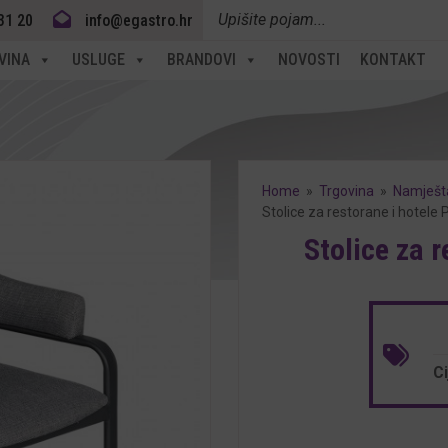
Products
31 20
info@egastro.hr
search
VINA
USLUGE
BRANDOVI
NOVOSTI
KONTAKT
Home
»
Trgovina
»
Namješta
Stolice za restorane i hotele 
Stolice za r
C