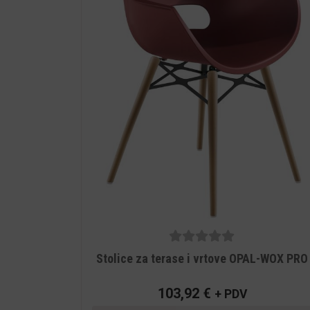
5
out of
Stolice za terase i vrtove OPAL-WOX PRO
5
103,92
€
+ PDV