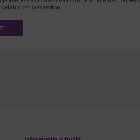
je ime, e-poštu i web-stranicu u ovom internet pregledn
t kada budem komentirao.
Informacije o tvrtki