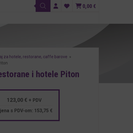
0,00
€
j za hotele, restorane, caffe barove
»
Piton
estorane i hotele Piton
123,00
€
+ PDV
ijena s PDV-om:
153,75
€