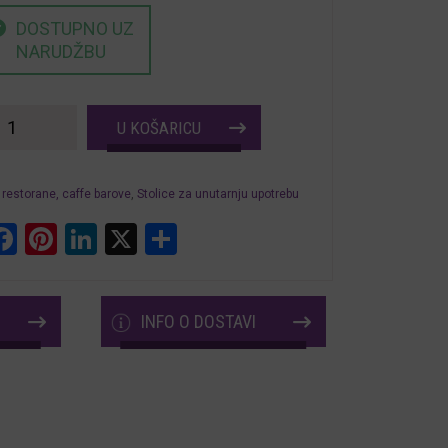
DOSTUPNO UZ
NARUDŽBU
Stolice
U KOŠARICU
za
restorane
 restorane, caffe barove
,
Stolice za unutarnju upotrebu
hotele
hatsApp
Piton
Facebook
Pinterest
LinkedIn
X
Share
količina
INFO O DOSTAVI