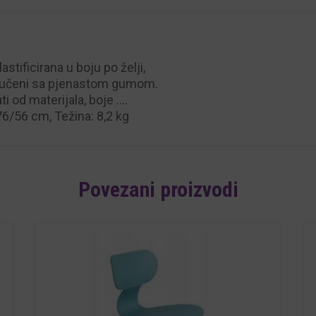
stificirana u boju po želji,
svučeni sa pjenastom gumom.
i od materijala, boje ….
76/56 cm, Težina: 8,2 kg
Povezani proizvodi