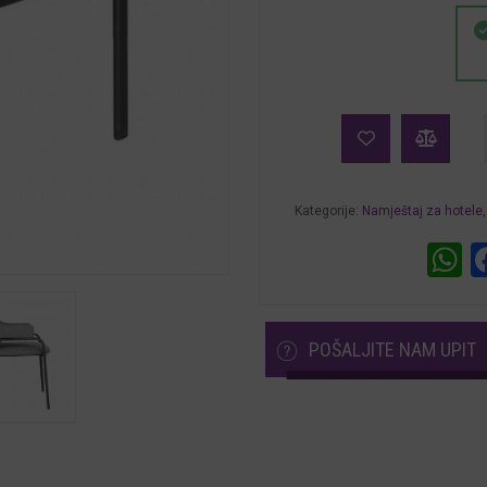
i
Kategorije:
Namještaj za hotele,
W
POŠALJITE NAM UPIT