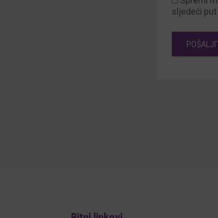
Spremi mo
sljedeći pu
Bitni linkovi