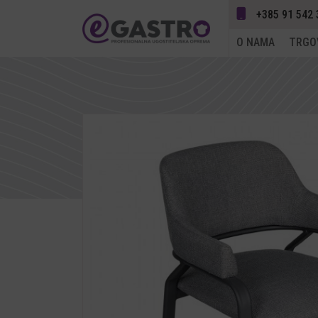
+385 91 542 
O NAMA
TRGO