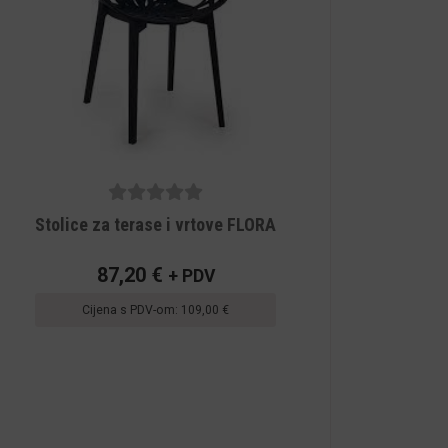
5
out of
Stolice za terase i vrtove FLORA
5
87,20
€
+ PDV
Cijena s PDV-om:
109,00
€