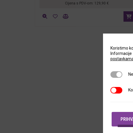
Cijena s PDV-om:
129,90
€
Koristimo ko
Informacije 
postavkam
Neophodni
Ne
Kolačići t
Ko
PRIH