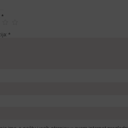
a
*
ija:
*