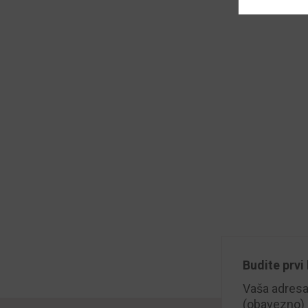
Budite prvi 
Vaša adresa 
(obavezno)