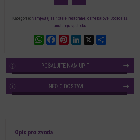
količina
Kategorije:
Namještaj za hotele, restorane, caffe barove
,
Stolice za
unutarnju upotrebu
WhatsApp
Facebook
Pinterest
LinkedIn
X
Share
POŠALJITE NAM UPIT
INFO O DOSTAVI
Opis proizvoda