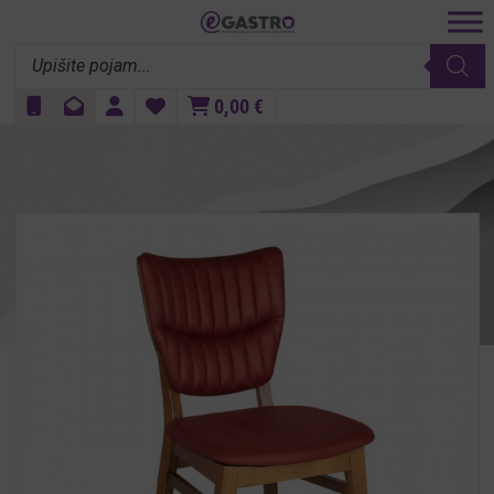
Products
search
0,00
€