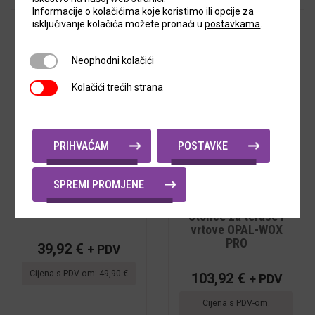
Informacije o kolačićima koje koristimo ili opcije za
isključivanje kolačića možete pronaći u
postavkama
.
Neophodni kolačići
Neophodni kolačići
Kolačići trećih strana
Kolačići trećih strana
PRIHVAĆAM
POSTAVKE
SPREMI PROMJENE
5
out of
Stolice za terase i
5
5
out of
vrtove JOY-K
Stolice za terase i
5
vrtove OPAL-WOX
PRO
39,92
€
+ PDV
Cijena s PDV-om:
49,90
€
103,92
€
+ PDV
Cijena s PDV-om: