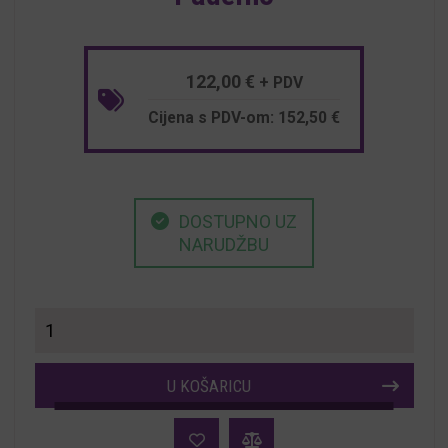
122,00
€
+ PDV
Cijena s PDV-om:
152,50
€
DOSTUPNO UZ
NARUDŽBU
Stolice
za
restorane
U KOŠARICU
i
hotele
Paderno