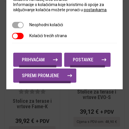
Informacije o kolačićima koje koristimo ili opcije za
isključivanje kolačića možete pronaći u
postavkama
.
Neophodni kolačići
Neophodni kolačići
Kolačići trećih strana
Kolačići trećih strana
PRIHVAĆAM
POSTAVKE
SPREMI PROMJENE
5
out of
Stolice za terase i
5
vrtove EVO-S
5
out of
Stolice za terase i
5
vrtove Fame-K
39,12
€
+ PDV
39,92
€
+ PDV
Cijena s PDV-om:
48,90
€