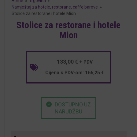
Home
»
Trgovina
»
Namještaj za hotele, restorane, caffe barove
»
Stolice za restorane i hotele Mion
Stolice za restorane i hotele
Mion
133,00
€
+ PDV
Cijena s PDV-om:
166,25
€
DOSTUPNO UZ
NARUDŽBU
Stolice