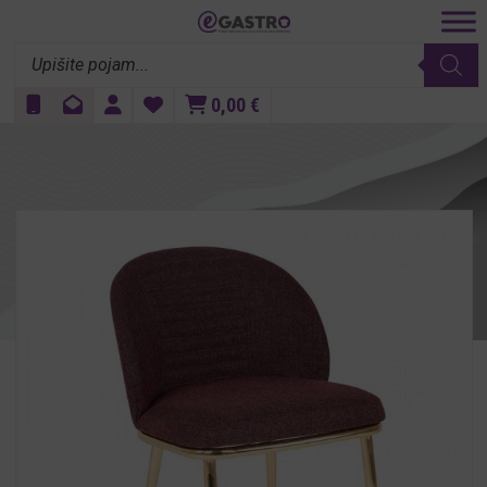
Products
search
0,00
€