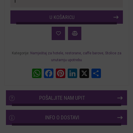
za
restorane
U KOŠARICU
i
hotele
Mion
količina
Kategorije:
Namještaj za hotele, restorane, caffe barove
,
Stolice za
unutarnju upotrebu
WhatsApp
Facebook
Pinterest
LinkedIn
X
Share
POŠALJITE NAM UPIT
INFO O DOSTAVI