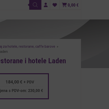
0,00
€
j za hotele, restorane, caffe barove
»
 Laden
estorane i hotele Laden
184,00
€
+ PDV
ijena s PDV-om:
230,00
€