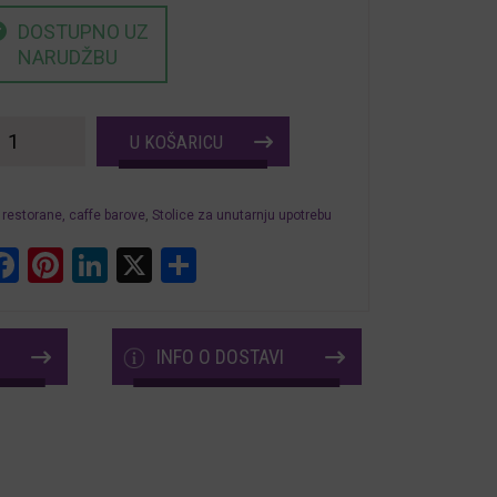
DOSTUPNO UZ
NARUDŽBU
Stolice
U KOŠARICU
za
restorane
 restorane, caffe barove
,
Stolice za unutarnju upotrebu
hotele
hatsApp
Laden
Facebook
Pinterest
LinkedIn
X
Share
količina
INFO O DOSTAVI