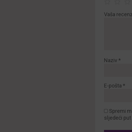
Vaša recenz
Naziv
*
E-pošta
*
Spremi mo
sljedeći pu