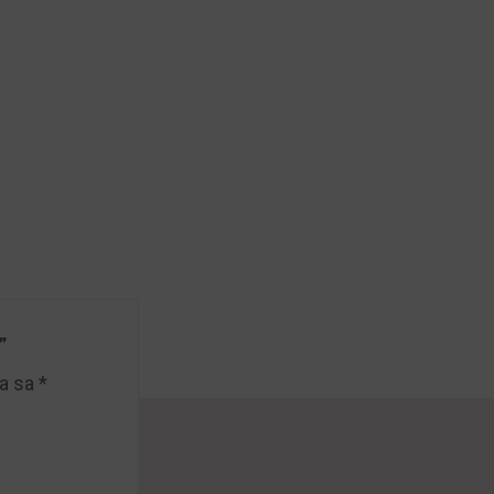
”
na sa
*