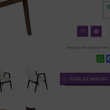
i
Kategorije:
Namještaj za hotele,
W
POŠALJITE NAM UPIT