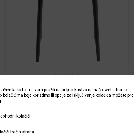
5
out of
Stolice za terase i vrtove Fame-K
5
lačiće kako bismo vam pružili najbolje iskustvo na našoj web stranici.
o kolačićima koje koristimo ili opcije za isključivanje kolačića možete pro
39,92
€
a
.
+ PDV
Cijena s PDV-om:
49,90
€
 kolačići
ophodni kolačići
rećih strana
lačići trećih strana