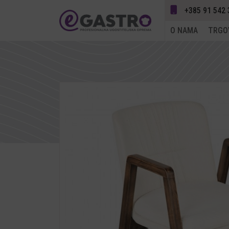
+385 91 542 
O NAMA
TRGO