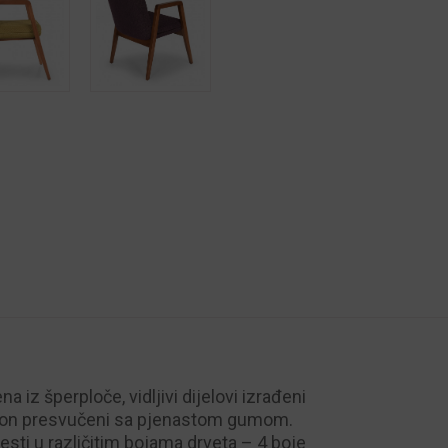
 iz šperploče, vidljivi dijelovi izrađeni
aslon presvučeni sa pjenastom gumom.
esti u različitim bojama drveta – 4 boje