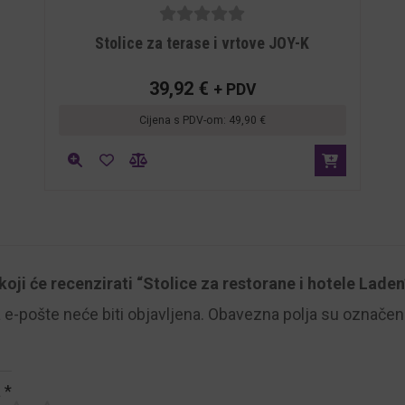
5
out of
Stolice za terase i vrtove JOY-K
5
39,92
€
+ PDV
Cijena s PDV-om:
49,90
€
 koji će recenzirati “Stolice za restorane i hotele Laden
e-pošte neće biti objavljena.
Obavezna polja su označe
a
*