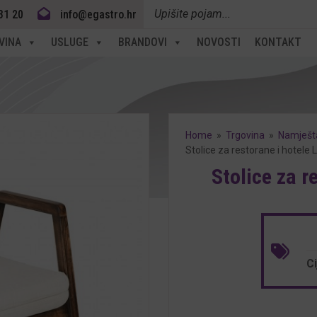
Products
31 20
info@egastro.hr
search
VINA
USLUGE
BRANDOVI
NOVOSTI
KONTAKT
Home
»
Trgovina
»
Namješta
Stolice za restorane i hotele
Stolice za r
C