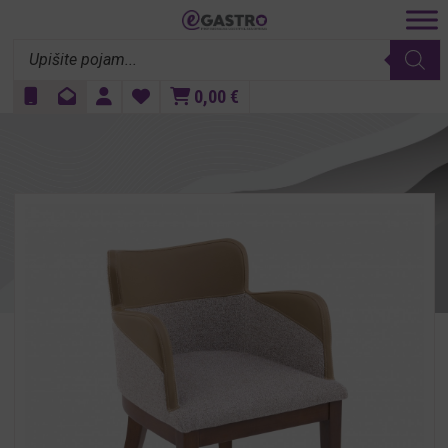
Products
search
0,00
€