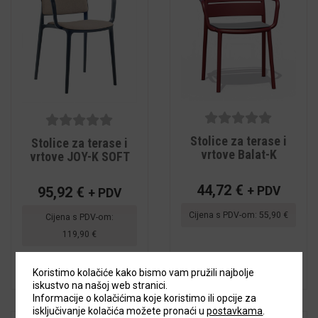
5
out of
5
out of
Stolice za terase i
Stolice za terase i
5
5
vrtove Balat-K
vrtove JOY-K SOFT
44,72
€
+ PDV
95,92
€
+ PDV
Cijena s PDV-om:
55,90
€
Cijena s PDV-om:
119,90
€
Koristimo kolačiće kako bismo vam pružili najbolje
iskustvo na našoj web stranici.
Informacije o kolačićima koje koristimo ili opcije za
isključivanje kolačića možete pronaći u
postavkama
.