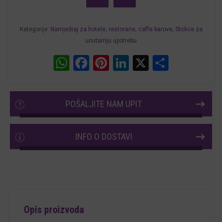
količina
Kategorije:
Namještaj za hotele, restorane, caffe barove
,
Stolice za
unutarnju upotrebu
WhatsApp
Facebook
Pinterest
LinkedIn
X
Share
POŠALJITE NAM UPIT
INFO O DOSTAVI
Opis proizvoda