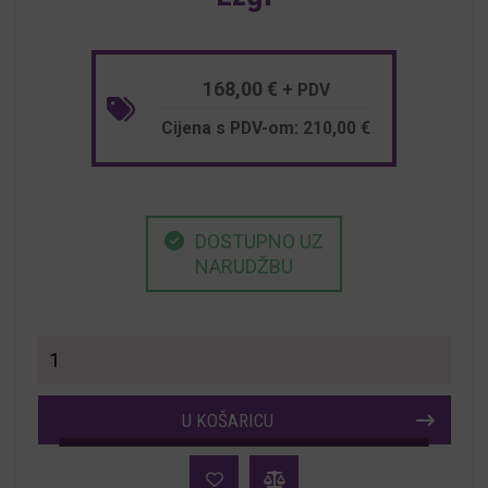
168,00
€
+ PDV
Cijena s PDV-om:
210,00
€
DOSTUPNO UZ
NARUDŽBU
Stolice
za
restorane
U KOŠARICU
i
hotele
Ezgi