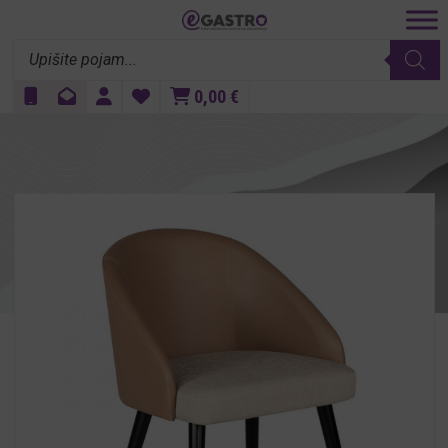
Products
search
0,00
€