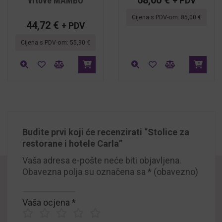
vrtove MAMBO
+ PDV
Cijena s PDV-om:
85,00
€
44,72
€
+ PDV
Cijena s PDV-om:
55,90
€
Budite prvi koji će recenzirati “Stolice za
restorane i hotele Carla”
Vaša adresa e-pošte neće biti objavljena.
Obavezna polja su označena sa
* (obavezno)
Vaša ocjena
*