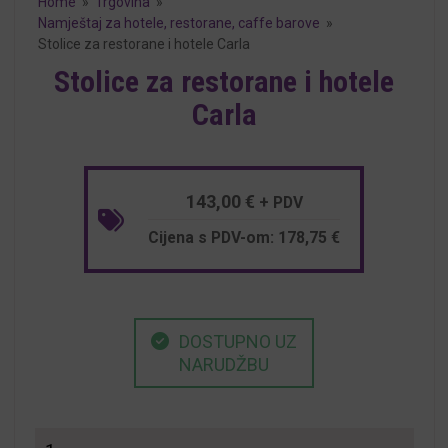
Home
»
Trgovina
»
Namještaj za hotele, restorane, caffe barove
»
Stolice za restorane i hotele Carla
Stolice za restorane i hotele
Carla
143,00
€
+ PDV
Cijena s PDV-om:
178,75
€
DOSTUPNO UZ
NARUDŽBU
Stolice