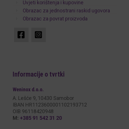
Uvjeti korištenja i kupovine
Obrazac za jednostrani raskid ugovora
Obrazac za povrat proizvoda
Informacije o tvrtki
Weninox
d.o.o.
A. Lešće 9, 10430 Samobor
IBAN HR1123600001102193712
OIB 96118420948
M:
+385 91 542 31 20