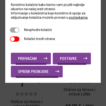
103,92
€
+ PDV
Koristimo kolačiće kako bismo vam pružili najbolje
iskustvo na našoj web stranici.
Cijena s PDV-om:
Informacije o kolačićima koje koristimo ili opcije za
129,90
€
isključivanje kolačića možete pronaći u
postavkama
.
Neophodni kolačići
Neophodni kolačići
Kolačići trećih strana
Kolačići trećih strana
PRIHVAĆAM
POSTAVKE
SPREMI PROMJENE
5
out of
Stolice za terase i
5
vrtove LUNA
5
out of
Stolice za terase i
5
68,00
€