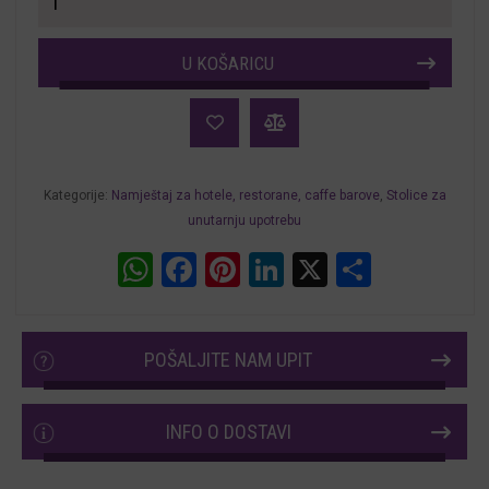
za
restorane
U KOŠARICU
i
hotele
Carla
količina
Kategorije:
Namještaj za hotele, restorane, caffe barove
,
Stolice za
unutarnju upotrebu
WhatsApp
Facebook
Pinterest
LinkedIn
X
Share
POŠALJITE NAM UPIT
INFO O DOSTAVI