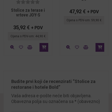
5
out of
Stolice za terase i
47,92
€
+ PDV
5
vrtove JOY-S
Cijena s PDV-om:
59,90
€
35,92
€
+ PDV
Cijena s PDV-om:
44,90
€
Budite prvi koji će recenzirati “Stolice za
restorane i hotele Bold”
Vaša adresa e-pošte neće biti objavljena.
Obavezna polja su označena sa
* (obavezno)