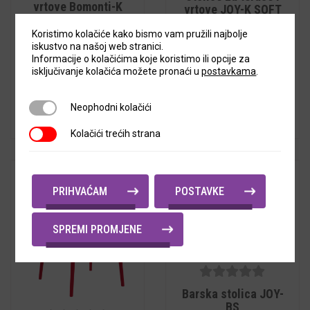
5
5
vrtove Bomonti-K
vrtove JOY-K SOFT
Koristimo kolačiće kako bismo vam pružili najbolje
45,92
€
+ PDV
95,92
€
+ PDV
iskustvo na našoj web stranici.
Informacije o kolačićima koje koristimo ili opcije za
Cijena s PDV-om:
57,40
€
Cijena s PDV-om:
isključivanje kolačića možete pronaći u
postavkama
.
119,90
€
Neophodni kolačići
Neophodni kolačići
Kolačići trećih strana
Kolačići trećih strana
PRIHVAĆAM
POSTAVKE
SPREMI PROMJENE
5
out of
Barska stolica JOY-
5
BS