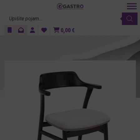
Products
search
0,00
€