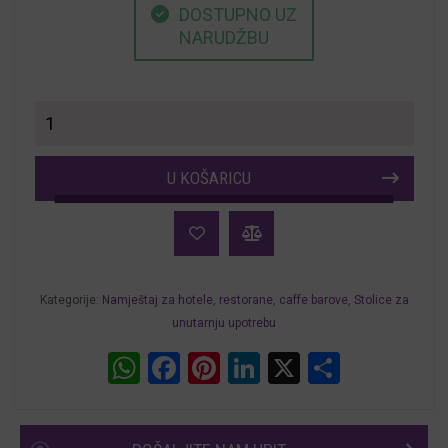
DOSTUPNO UZ
NARUDŽBU
Stolice
za
restorane
U KOŠARICU
i
hotele
Bold
količina
Kategorije:
Namještaj za hotele, restorane, caffe barove
,
Stolice za
unutarnju upotrebu
WhatsApp
Facebook
Pinterest
LinkedIn
X
Share