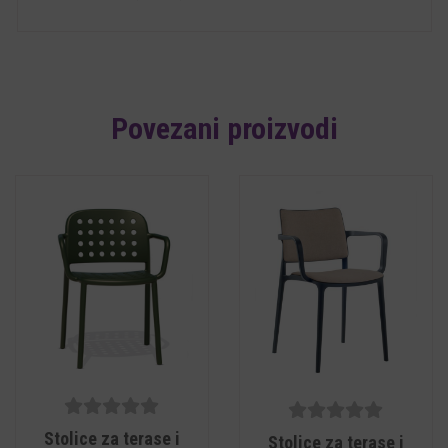
Povezani proizvodi
5
out of
5
out of
Stolice za terase i
Stolice za terase i