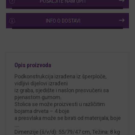
POŠALJITE NAM UPIT
INFO O DOSTAVI
Opis proizvoda
Podkonstrukcija izrađena iz šperploče,
vidljivi dijelovi izrađeni
iz graba, sjedište i naslon presvučeni sa
pjenastom gumom.
Stolica se može proizvesti u različitim
bojama drveta – 4 boje
a presvlaka može se birati od materijala, boje
….
Dimenzije (š/v/d): 55/79/47 cm, Težina: 8 kg