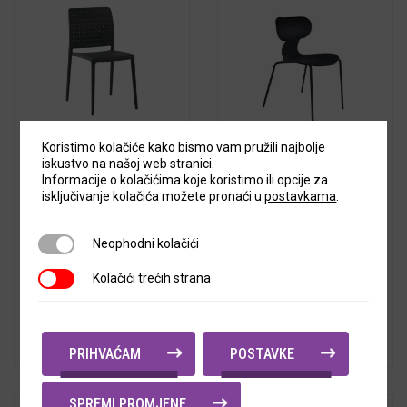
Koristimo kolačiće kako bismo vam pružili najbolje
5
out of
iskustvo na našoj web stranici.
Stolice za terase i
5
out of
5
Stolice za terase i
Informacije o kolačićima koje koristimo ili opcije za
vrtove FAME-S
5
vrtove YUGO-S
isključivanje kolačića možete pronaći u
postavkama
.
35,92
€
+ PDV
87,92
€
Neophodni kolačići
+ PDV
Neophodni kolačići
Cijena s PDV-om:
44,90
€
Cijena s PDV-om:
Kolačići trećih strana
Kolačići trećih strana
109,90
€
PRIHVAĆAM
POSTAVKE
SPREMI PROMJENE