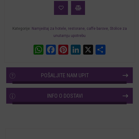
Andi
količina
Kategorije:
Namještaj za hotele, restorane, caffe barove
,
Stolice za
unutarnju upotrebu
WhatsApp
Facebook
Pinterest
LinkedIn
X
Share
POŠALJITE NAM UPIT
INFO O DOSTAVI