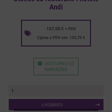
Andi
107,00
€
+ PDV
Cijena s PDV-om:
133,75
€
DOSTUPNO UZ
NARUDŽBU
Stolice
za
restorane
U KOŠARICU
i
hotele