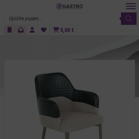
Products
search
0,00
€