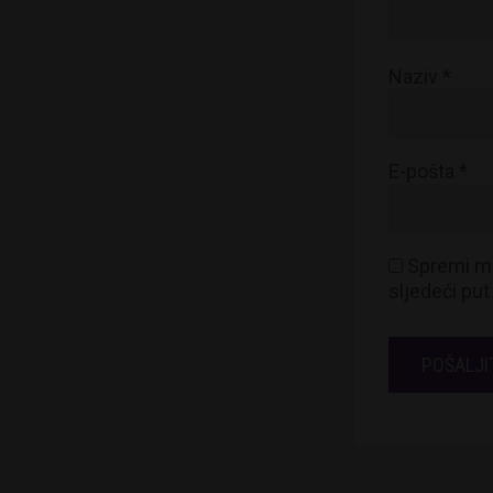
Naziv
*
E-pošta
*
Spremi mo
sljedeći pu