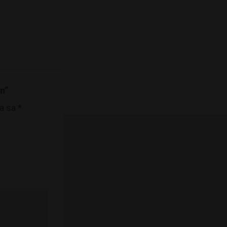
on”
na sa
*