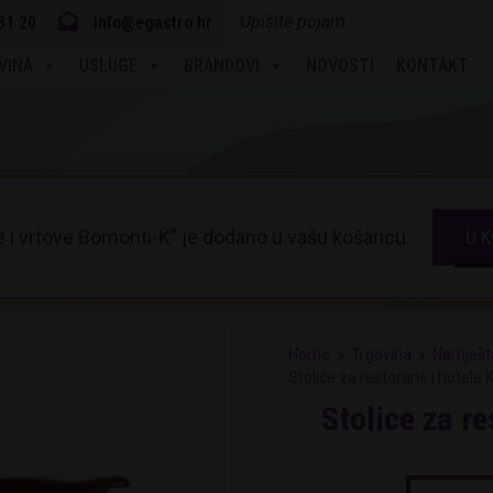
Products
31 20
info@egastro.hr
search
VINA
USLUGE
BRANDOVI
NOVOSTI
KONTAKT
e i vrtove Bomonti-K” je dodano u vašu košaricu.
U K
Home
»
Trgovina
»
Namješta
Stolice za restorane i hotele
Stolice za r