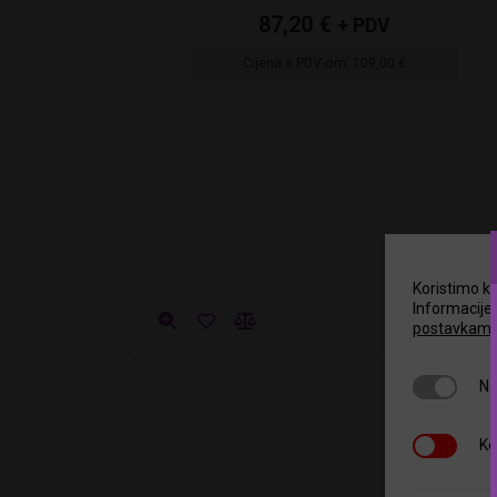
87,20
€
+ PDV
Cijena s PDV-om:
109,00
€
Koristimo ko
Informacije 
postavkam
Neophodni
Ne
Kolačići t
Ko