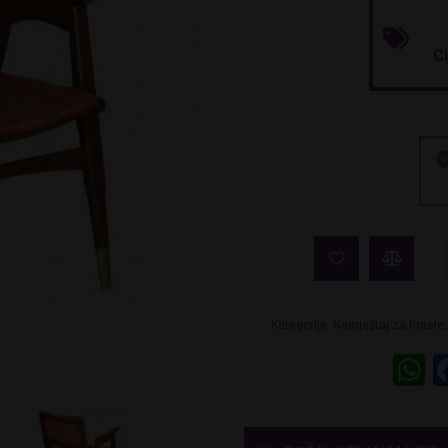
C
i
Kategorije:
Namještaj za hotele,
W