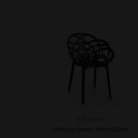
5
out of
Stolice za terase i vrtove FLORA
5