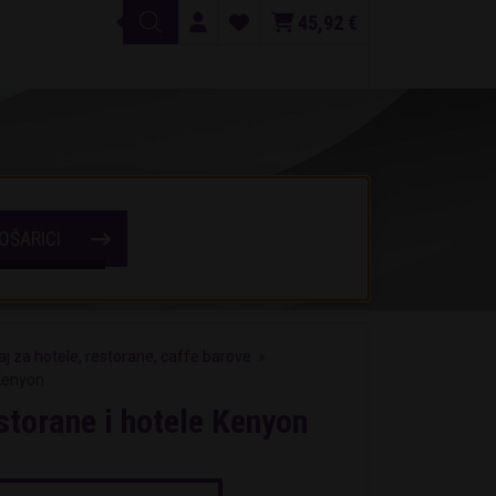
45,92
€
OŠARICI
j za hotele, restorane, caffe barove
»
 Kenyon
estorane i hotele Kenyon