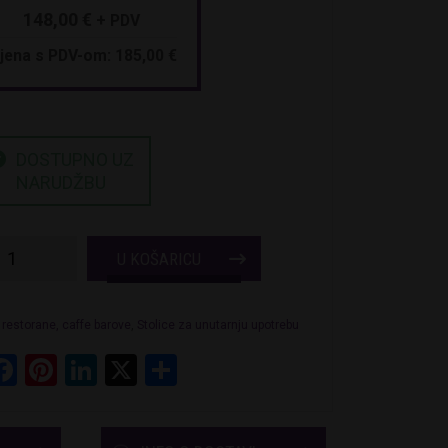
148,00
€
+ PDV
ijena s PDV-om:
185,00
€
DOSTUPNO UZ
NARUDŽBU
Stolice
U KOŠARICU
za
restorane
 restorane, caffe barove
,
Stolice za unutarnju upotrebu
hotele
hatsApp
Kenyon
Facebook
Pinterest
LinkedIn
X
Share
količina