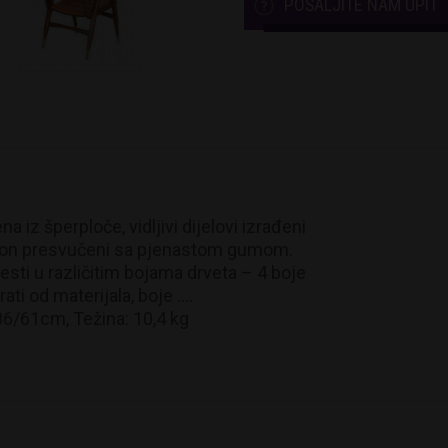
POŠALJITE NAM UPIT
 iz šperploče, vidljivi dijelovi izrađeni
aslon presvučeni sa pjenastom gumom.
esti u različitim bojama drveta – 4 boje
ati od materijala, boje ….
86/61cm, Težina: 10,4 kg