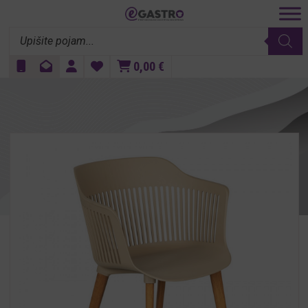
Products
search
0,00
€