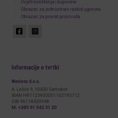
Uvjeti korištenja i kupovine
Obrazac za jednostrani raskid ugovora
Obrazac za povrat proizvoda
Informacije o tvrtki
Weninox
d.o.o.
A. Lešće 9, 10430 Samobor
IBAN HR1123600001102193712
OIB 96118420948
M:
+385 91 542 31 20