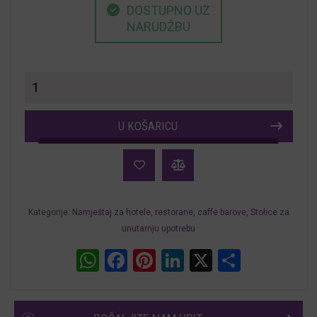
DOSTUPNO UZ
NARUDŽBU
Stolica
za
restorane
U KOŠARICU
i
hotele
Garden
količina
Kategorije:
Namještaj za hotele, restorane, caffe barove
,
Stolice za
unutarnju upotrebu
WhatsApp
Facebook
Pinterest
LinkedIn
X
Share