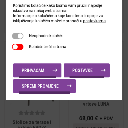
35,92
€
+ PDV
Koristimo kolačiće kako bismo vam pružili najbolje
iskustvo na našoj web stranici.
Cijena s PDV-om:
44,90
€
Informacije o kolačićima koje koristimo ili opcije za
isključivanje kolačića možete pronaći u
postavkama
.
Neophodni kolačići
Neophodni kolačići
Kolačići trećih strana
Kolačići trećih strana
PRIHVAĆAM
POSTAVKE
SPREMI PROMJENE
5
out of
Stolice za terase i
5
vrtove LUNA
68,00
€
+ PDV
5
out of
Stolice za terase i
5
vrtove EVO-S