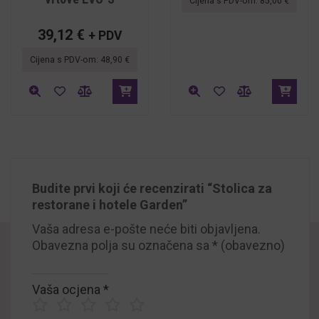
Cijena s PDV-om:
85,00
€
39,12
€
+ PDV
Cijena s PDV-om:
48,90
€
Budite prvi koji će recenzirati “Stolica za
restorane i hotele Garden”
Vaša adresa e-pošte neće biti objavljena.
Obavezna polja su označena sa
* (obavezno)
Vaša ocjena
*