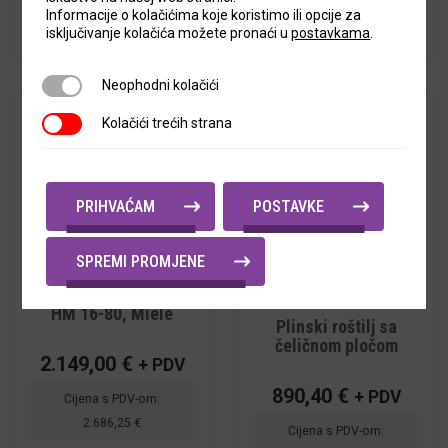
Informacije o kolačićima koje koristimo ili opcije za
isključivanje kolačića možete pronaći u
postavkama
.
Neophodni kolačići
Neophodni kolačići
Kolačići trećih strana
Kolačići trećih strana
PRIHVAĆAM
POSTAVKE
SPREMI PROMJENE
5
out of
Valjak za peglanje
5
HM 16-80, Miele
5
out of
Plinski roštilj sa
5
čeličnom pločom
2.149,00
€
+ PDV
890,40
€
+ PDV
Cijena s PDV-om:
2.686,25
€
Cijena s PDV-om: