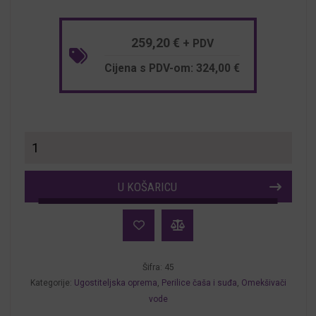
259,20
€
+ PDV
Cijena s PDV-om:
324,00
€
Automatski
omekšivač
vode
U KOŠARICU
količina
Šifra:
45
Kategorije:
Ugostiteljska oprema
,
Perilice čaša i suđa
,
Omekšivači
vode