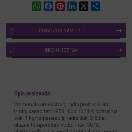
WhatsApp
Facebook
Pinterest
LinkedIn
X
Share
POŠALJITE NAM UPIT
INFO O DOSTAVI
Opis proizvoda
vremenski omekšivač; radni protok: 0-30
l/min; kapacitet: 1950 l kod 10 °dH; potrošnja
soli: 1 kg/regeneraciji; radni tlak: 2-6 bar,
ulazna temperatura vode: max. 30 °C,
elektromehanički ventil za upravljanje; pušta