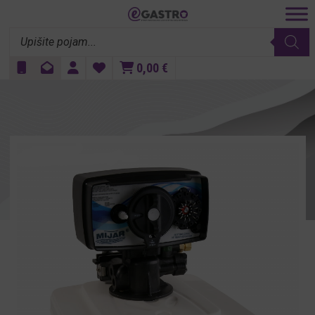
Products
search
0,00
€