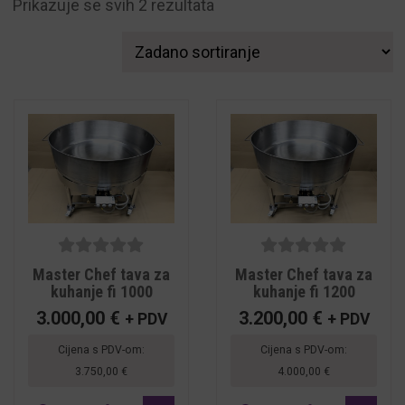
Prikazuje se svih 2 rezultata
5
out of
5
out of
Master Chef tava za
Master Chef tava za
5
5
kuhanje fi 1000
kuhanje fi 1200
3.000,00
€
3.200,00
€
+ PDV
+ PDV
Cijena s PDV-om:
Cijena s PDV-om:
3.750,00
€
4.000,00
€