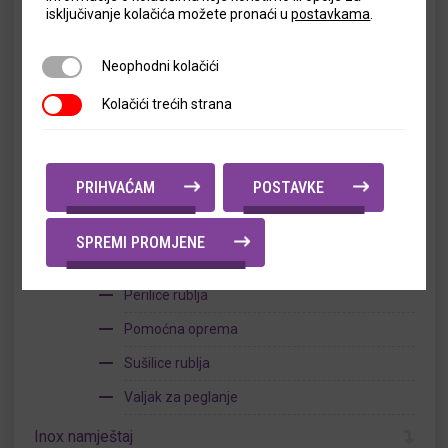
isključivanje kolačića možete pronaći u
postavkama
.
Podpultne perilice suđa
Perilica suđa sa haubom
Neophodni kolačići
Neophodni kolačići
Perilica za crno suđe
Kolačići trećih strana
Kolačići trećih strana
Tračne perilice suđa
Ulazno-izlazni stolovi
PRIHVAĆAM
POSTAVKE
Stolovi za sortiranje suđa
Omekšivači vode
SPREMI PROMJENE
Oprema za praonice rublja
Perilice rublja
Pomoćna oprema
Sušilice rublja
Valjak za peglanje
Inox namještaj