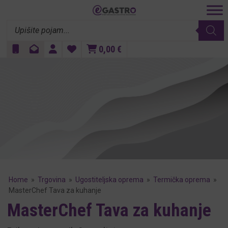
Products
search
0,00
€
Home
»
Trgovina
»
Ugostiteljska oprema
»
Termička oprema
»
MasterChef Tava za kuhanje
MasterChef Tava za kuhanje